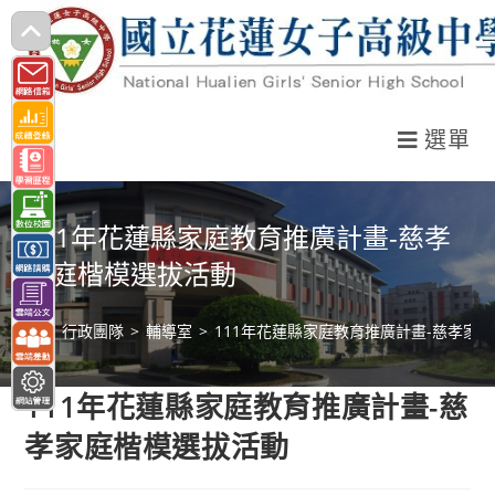
跳
轉
至
主
選單
要
內
容
111年花蓮縣家庭教育推廣計畫-慈孝
家庭楷模選拔活動
>
行政團隊
>
輔導室
>
111年花蓮縣家庭教育推廣計畫-慈孝家
111年花蓮縣家庭教育推廣計畫-慈
孝家庭楷模選拔活動