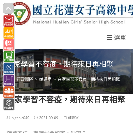
跳
轉
至
主
選單
要
內
容
在家學習不容疫，期待來日再相聚
>
行政團隊
>
輔導室
>
在家學習不容疫，期待來日再相聚
在家學習不容疫，期待來日再相聚
Post
Post
Post
hlgshlc040
2021-09-09
輔導室
author:
published:
category: