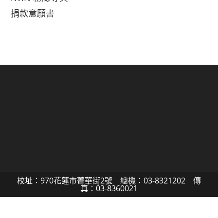
捐款意願書
校址：970花蓮市菁華街2號 總機：03-8321202 傳
真：03-8360021