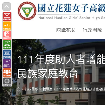
跳
轉
至
主
認識花女
行政團隊
要
內
容
111年度助人者增
民族家庭教育
>
行政團隊
>
輔導室
>
111年度助人者增能培訓計畫-