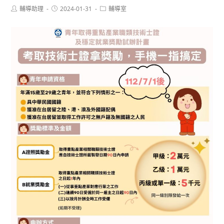
Post
Post
Post
輔導助理
2024-01-31
輔導室
author:
published:
category: