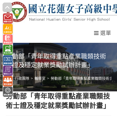
跳
轉
至
主
選單
要
內
容
勞動部「青年取得重點產業職類技術
士證及穩定就業獎勵試辦計畫」
>
行政團隊
>
輔導室
>
勞動部「青年取得重點產業職類技術士證
勞動部「青年取得重點產業職類技
術士證及穩定就業獎勵試辦計畫」