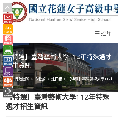
跳
轉
至
主
選單
要
內
容
【特選】臺灣藝術大學112年特殊選才
招生資訊
>
行政團隊
>
教務處
>
註冊組
>
【特選】臺灣藝術大學112年
【特選】臺灣藝術大學112年特殊
選才招生資訊