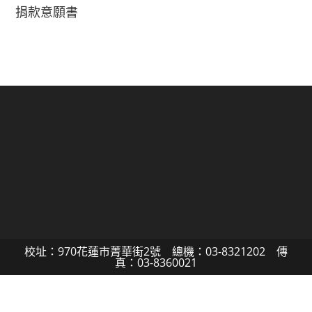
捐款意願書
校址：970花蓮市菁華街2號 總機：03-8321202 傳
真：03-8360021