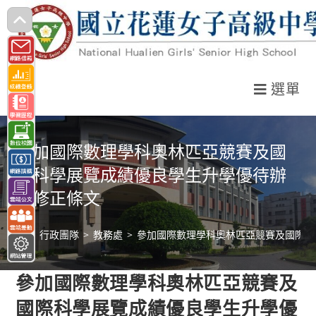
跳
轉
至
主
選單
要
內
容
參加國際數理學科奧林匹亞競賽及國
際科學展覽成績優良學生升學優待辦
法修正條文
>
行政團隊
>
教務處
>
參加國際數理學科奧林匹亞競賽及國際科
參加國際數理學科奧林匹亞競賽及
國際科學展覽成績優良學生升學優