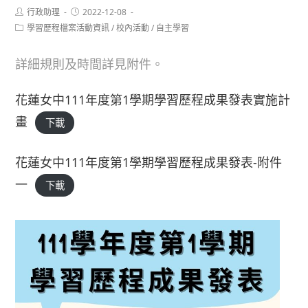
Post
Post
行政助理
2022-12-08
author:
published:
Post
學習歷程檔案活動資訊
/
校內活動
/
自主學習
category:
詳細規則及時間詳見附件。
花蓮女中111年度第1學期學習歷程成果發表實施計
畫
下載
花蓮女中111年度第1學期學習歷程成果發表-附件
一
下載