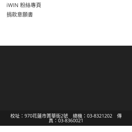
iWIN 粉絲專頁
捐款意願書
校址：970花蓮市菁華街2號 總機：03-8321202 傳
真：03-8360021