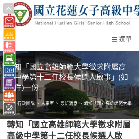
跳
轉
至
主
選單
要
內
容
轉知「國立高雄師範大學徵求附屬高
級中學第十二任校長候選人啟事」(如
附件)一份
>
行政團隊
>
人事室
>
最新消息
>
轉知「國立高雄師範大學徵求
轉知「國立高雄師範大學徵求附屬
高級中學第十二任校長候選人啟