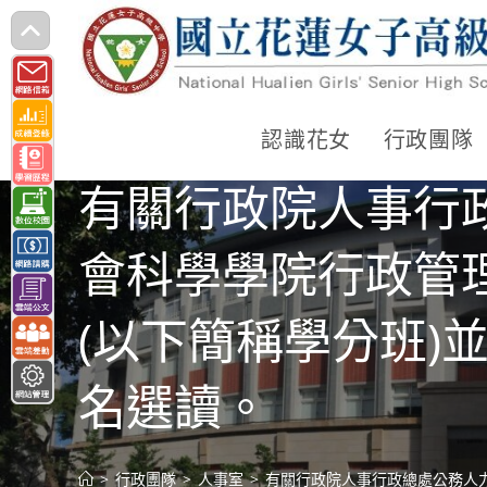
跳
轉
至
主
認識花女
行政團隊
要
有關行政院人事行
內
容
會科學學院行政管
(以下簡稱學分班)
名選讀。
>
行政團隊
>
人事室
>
有關行政院人事行政總處公務人力