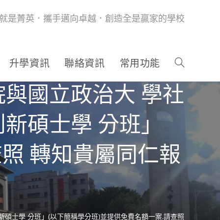
就是菁英．攜手邁向卓越．創造全是贏家的學校
升學資訊
聯絡資訊
常用功能
與國立政治大 學社
新碩士學 分班」
查照 轉知貴屬同仁報
碩士學 分班」(以下簡稱學分班)並提供免費名額一案,請查照 轉知貴屬