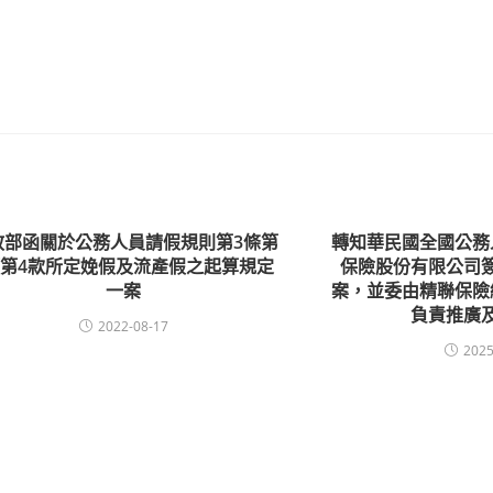
敘部函關於公務人員請假規則第3條第
轉知華民國全國公務
項第4款所定娩假及流產假之起算規定
保險股份有限公司
一案
案，並委由精聯保險
負責推廣
2022-08-17
2025