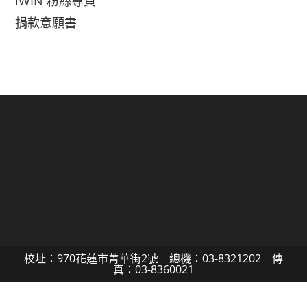
iWIN 粉絲專頁
捐款意願書
校址：970花蓮市菁華街2號 總機：03-8321202 傳
真：03-8360021