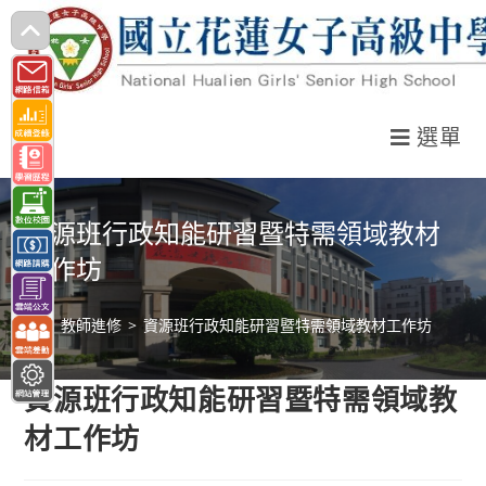
跳
轉
至
主
選單
要
內
容
資源班行政知能研習暨特需領域教材
工作坊
>
教師進修
>
資源班行政知能研習暨特需領域教材工作坊
資源班行政知能研習暨特需領域教
材工作坊