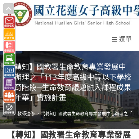
跳
轉
至
主
選單
要
內
容
【轉知】國教署生命教育專業發展中
心辦理之「113年度高級中等以下學校
教育階段─生命教育議題融入課程成果
嘉年華」實施計畫
>
教師進修
>
【轉知】國教署生命教育專業發展中心辦理之「11
【轉知】國教署生命教育專業發展