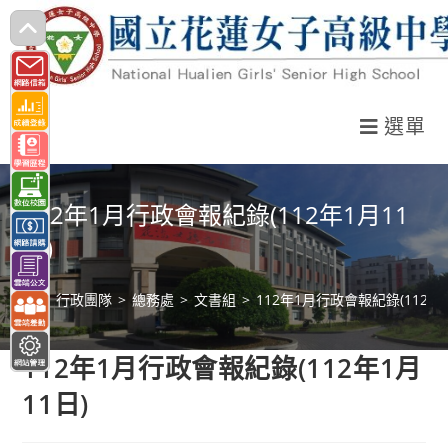
跳
轉
至
主
選單
要
內
容
112年1月行政會報紀錄(112年1月11
日)
>
行政團隊
>
總務處
>
文書組
>
112年1月行政會報紀錄(112年1
112年1月行政會報紀錄(112年1月
11日)