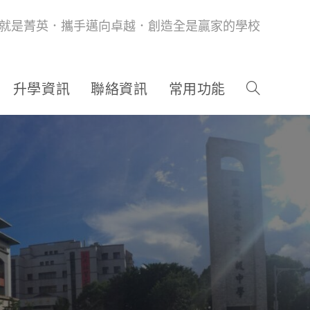
就是菁英．攜手邁向卓越．創造全是贏家的學校
升學資訊
聯絡資訊
常用功能