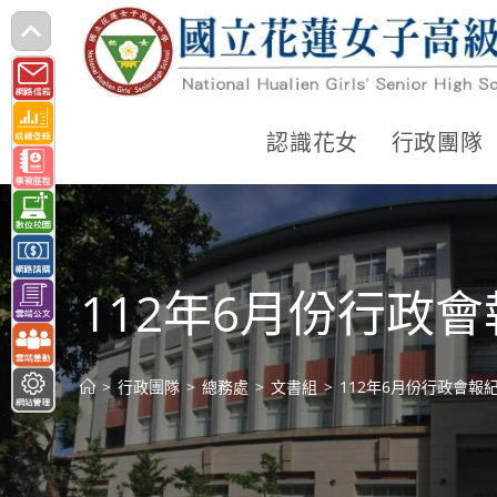
跳
轉
至
主
認識花女
行政團隊
要
內
容
112年6月份行政會報紀
>
行政團隊
>
總務處
>
文書組
>
112年6月份行政會報紀錄(