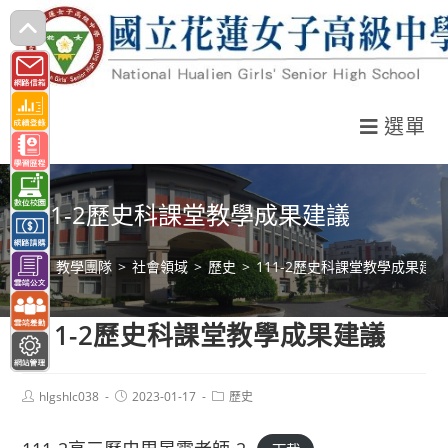
跳
轉
至
主
選單
要
內
容
111-2歷史科課堂教學成果建議
>
教學團隊
>
社會領域
>
歷史
>
111-2歷史科課堂教學成果建議
111-2歷史科課堂教學成果建議
Post
Post
Post
hlgshlc038
2023-01-17
歷史
author:
published:
category: