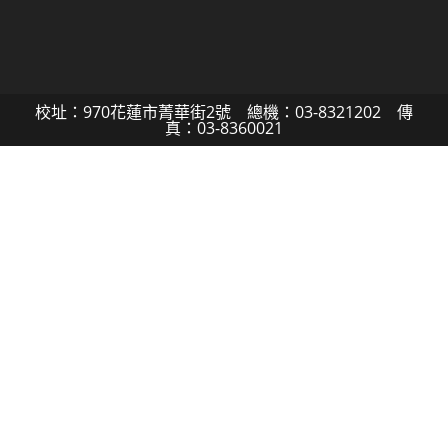
校址：970花蓮市菁華街2號 總機：03-8321202 傳
真：03-8360021