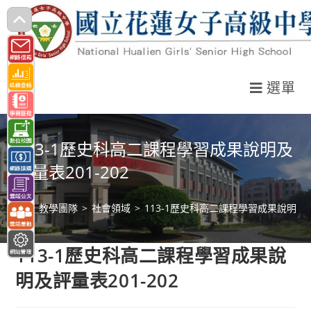
跳
轉
至
主
選單
要
內
容
113-1歷史科高二課程學習成果說明及
評量表201-202
>
教學團隊
>
社會領域
>
113-1歷史科高二課程學習成果說明及評量
113-1歷史科高二課程學習成果說
明及評量表201-202