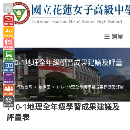
跳
轉
至
主
選單
要
內
容
110-1地理全年級學習成果建議及評量
表
>
行政團隊
>
輔導室
>
110-1地理全年級學習成果建議及評量表
110-1地理全年級學習成果建議及
評量表