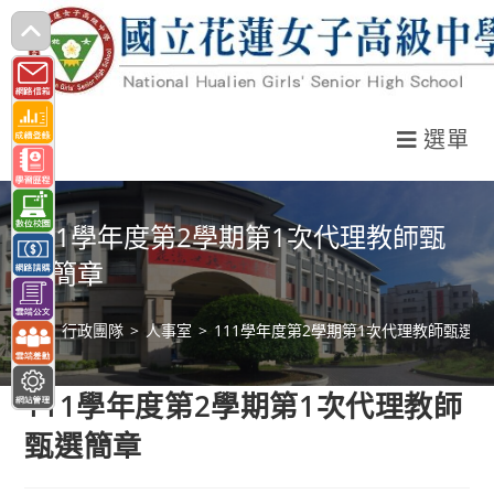
跳
轉
至
主
選單
要
內
容
111學年度第2學期第1次代理教師甄
選簡章
>
行政團隊
>
人事室
>
111學年度第2學期第1次代理教師甄選簡
111學年度第2學期第1次代理教師
甄選簡章