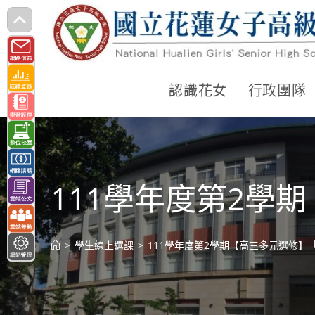
跳
轉
至
主
認識花女
行政團隊
要
內
容
111學年度第2學
>
學生線上選課
>
111學年度第2學期【高三多元選修】