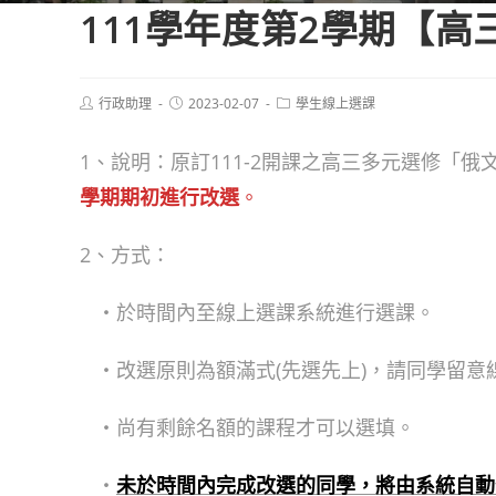
111學年度第2學期【
Post
Post
Post
行政助理
2023-02-07
學生線上選課
author:
published:
category:
1、說明：原訂111-2開課之高三多元選修「
學期期初進行改選
。
2、方式：
‧於時間內至線上選課系統進行選課。
‧改選原則為額滿式(先選先上)，請同學留意
‧尚有剩餘名額的課程才可以選填。
‧
未於時間內完成改選的同學，將由系統自動