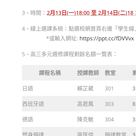
3、時間：
2月13日(一)18:00 至 2月14日(二)18
4、線上選課系統：點選校網首頁右邊「學生線
*或輸入網址:
https://ppt.cc/fDVVvx
5、高三多元選修課程剩餘名額一覽表：
課程名稱
授課教師
教室
日語
賴芷葳
301
3
西班牙語
高君鳳
303
8
德語
陳克敏
304
3
塑身韻律
張筑倞
韻律教室
3