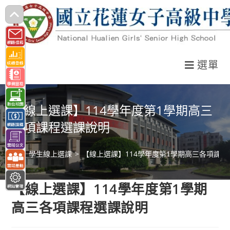
跳
轉
至
主
選單
要
內
容
【線上選課】114學年度第1學期高三
各項課程選課說明
>
學生線上選課
>
【線上選課】114學年度第1學期高三各項課
【線上選課】114學年度第1學期
高三各項課程選課說明