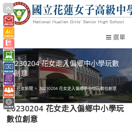
跳
轉
至
主
選單
要
內
容
20230204 花女走入偏鄉中小學玩數
位創意
>
花女新聞
>
20230204 花女走入偏鄉中小學玩數位創意
20230204 花女走入偏鄉中小學玩
數位創意