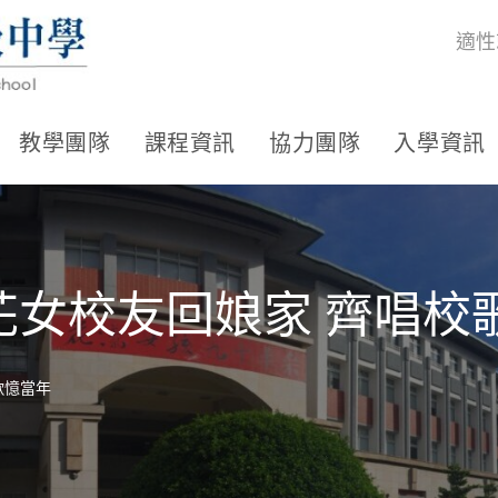
適性
教學團隊
課程資訊
協力團隊
入學資訊
0多歲花女校友回娘家 齊唱
校歌憶當年