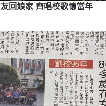
花女校友回娘家 齊唱校歌憶當年