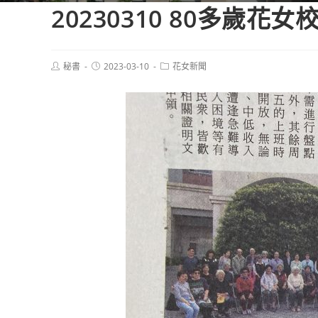
20230310 80多歲
Post
Post
Post
秘書
2023-03-10
花女新聞
author:
published:
category: