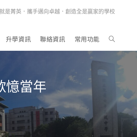
就是菁英．攜手邁向卓越．創造全是贏家的學校
升學資訊
聯絡資訊
常用功能
校歌憶當年