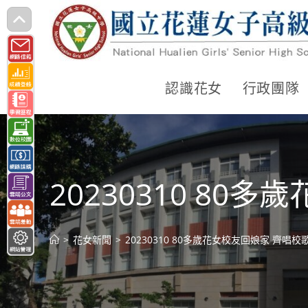
跳
轉
至
主
認識花女
行政團隊
要
內
容
20230310 8
>
花女新聞
>
20230310 80多歲花女校友回娘家 齊唱