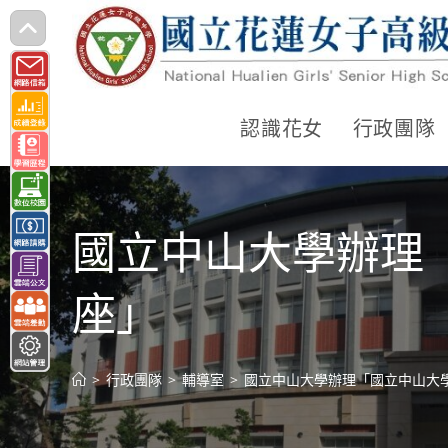
跳
轉
至
主
認識花女
行政團隊
要
內
容
國立中山大學辦理「
座」
>
行政團隊
>
輔導室
>
國立中山大學辦理「國立中山大學