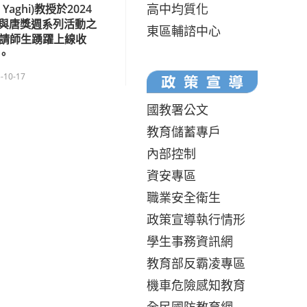
高中均質化
 Yaghi)教授於2024
與唐獎週系列活動之
東區輔諮中心
，敬請師生踴躍上線收
。
-10-17
國教署公文
教育儲蓄專戶
內部控制
資安專區
職業安全衛生
政策宣導執行情形
學生事務資訊網
教育部反霸凌專區
機車危險感知教育
全民國防教育網