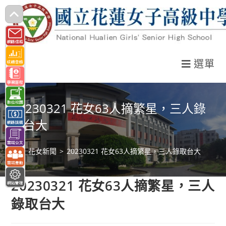
跳
轉
至
主
選單
要
內
容
20230321 花女63人摘繁星，三人錄
取台大
>
花女新聞
>
20230321 花女63人摘繁星，三人錄取台大
20230321 花女63人摘繁星，三人
錄取台大