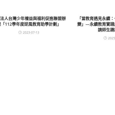
團法人台灣少年權益與福利促進聯盟辦
「當教育遇見永續：
理「112學年度逆風教育助學計劃」
變」—永續教育實踐
請師生踴
2023-07-13
2025