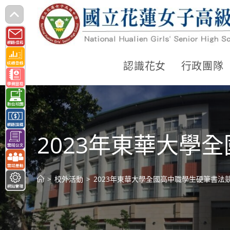
跳
轉
至
主
認識花女
行政團隊
要
內
容
2023年東華大學
>
校外活動
>
2023年東華大學全國高中職學生硬筆書法