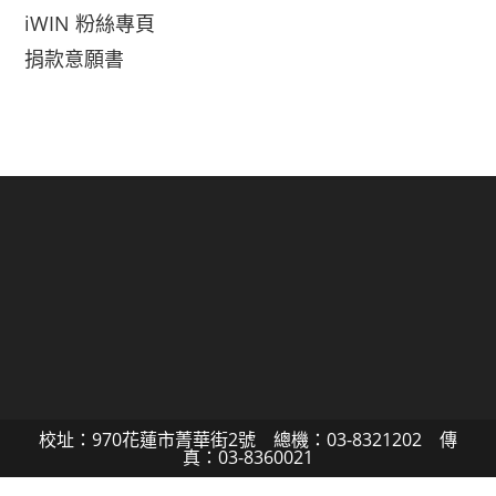
iWIN 粉絲專頁
捐款意願書
校址：970花蓮市菁華街2號 總機：03-8321202 傳
真：03-8360021