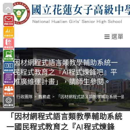
跳
轉
至
主
選單
要
內
容
「因材網程式語言類教學輔助系統一
國民程式教育之『AI程式煉鋒吧』平
臺推廣維運計畫」，請師生參閱。
>
行政團隊
>
教務處
>
「因材網程式語言類教學輔助系統一國民
「因材網程式語言類教學輔助系統
一國民程式教育之『AI程式煉鋒