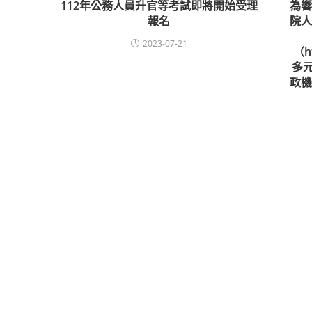
112年公務人員升官等考試即將開始受理
為
報名
院
2023-07-21
（h
多
政