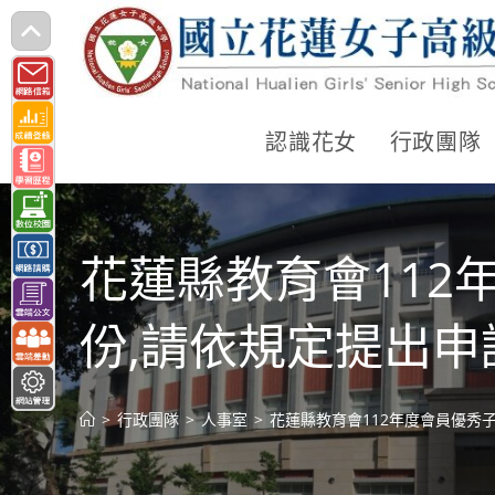
跳
轉
至
主
認識花女
行政團隊
要
內
容
花蓮縣教育會112
份,請依規定提出申
>
行政團隊
>
人事室
>
花蓮縣教育會112年度會員優秀