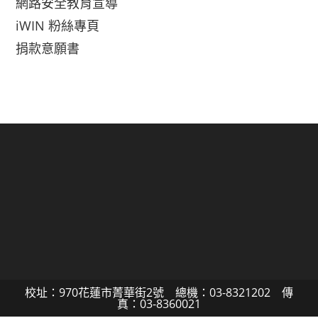
網路安全教育宣導
iWIN 粉絲專頁
捐款意願書
校址：970花蓮市菁華街2號 總機：03-8321202 傳
真：03-8360021