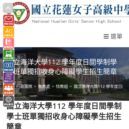
跳
轉
至
主
選單
要
內
容
國立海洋大學112 學年度日間學制學
士班單獨招收身心障礙學生招生簡章
>
行政團隊
>
教務處
>
特教組
>
國立海洋大學112 學年度日
國立海洋大學112 學年度日間學制
學士班單獨招收身心障礙學生招生
簡章