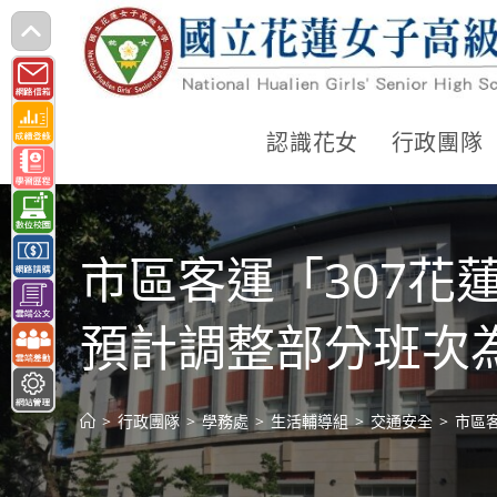
跳
轉
至
主
認識花女
行政團隊
要
內
容
市區客運「307花
預計調整部分班次
>
行政團隊
>
學務處
>
生活輔導組
>
交通安全
>
市區