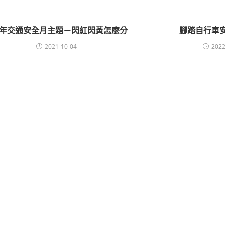
10年交通安全月主題－閃紅閃黃怎麼分
腳踏自行車
2021-10-04
2022