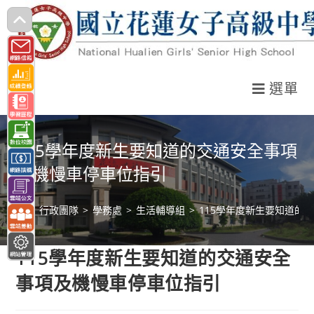
跳
轉
至
主
選單
要
內
容
115學年度新生要知道的交通安全事項
及機慢車停車位指引
>
行政團隊
>
學務處
>
生活輔導組
>
115學年度新生要知道的
115學年度新生要知道的交通安全
事項及機慢車停車位指引