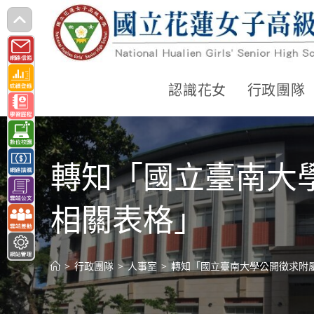
跳
轉
至
主
認識花女
行政團隊
要
內
容
轉知「國立臺南大
相關表格」
>
行政團隊
>
人事室
>
轉知「國立臺南大學公開徵求附