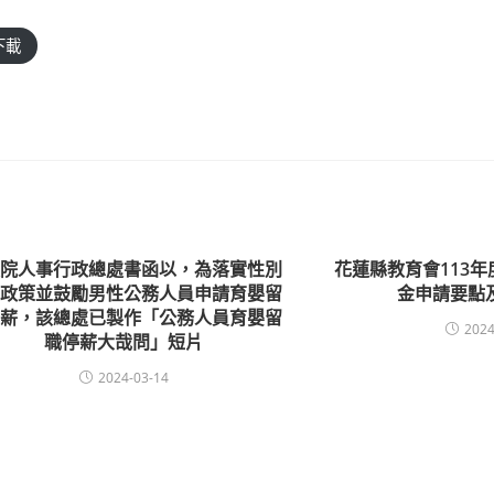
下載
政院人事行政總處書函以，為落實性別
花蓮縣教育會113
等政策並鼓勵男性公務人員申請育嬰留
金申請要點
停薪，該總處已製作「公務人員育嬰留
2024
職停薪大哉問」短片
2024-03-14