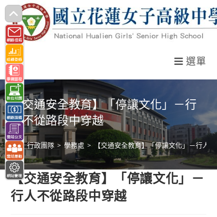
跳
轉
至
主
選單
要
內
容
【交通安全教育】「停讓文化」－行
人不從路段中穿越
>
行政團隊
>
學務處
>
【交通安全教育】「停讓文化」－行人不
【交通安全教育】「停讓文化」－
行人不從路段中穿越