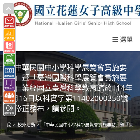
跳
轉
至
主
選單
要
內
容
「中華民國中小學科學展覽會實施要
點」暨「臺灣國際科學展覽會實施要
點」業經國立臺灣科學教育館於114年
1月16日以科實字第11402000350號
令修正發布，請參閱。
>
校外活動
>
「中華民國中小學科學展覽會實施要點」暨「臺灣國際