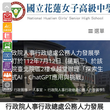
跳
轉
至
主
選單
要
內
容
行政院人事行政總處公務人力發展學
院訂於112年7月12日（星期三）於該
學院臺北院區2樓卓越堂辦理「探索生
成式AI – ChatGPT應用與挑戰」
>
行政團隊
>
人事室
>
行政院人事行政總處公務人力發展學院訂於1
行政院人事行政總處公務人力發展