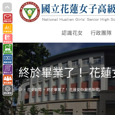
跳
轉
至
主
認識花女
行政團隊
要
內
容
終於畢業了！ 花蓮
>
花女新聞
>
終於畢業了！ 花蓮女中(動態新聞)