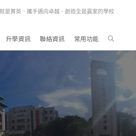
就是菁英．攜手邁向卓越．創造全是贏家的學校
升學資訊
聯絡資訊
常用功能