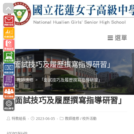
跳
轉
至
主
選單
要
內
容
「面試技巧及履歷撰寫指導研習」
>
教師進修
>
「面試技巧及履歷撰寫指導研習」
「面試技巧及履歷撰寫指導研習」
Post
Post
Post
特教組長
2023-06-05
教師進修
/
校外活動
author:
published:
category: