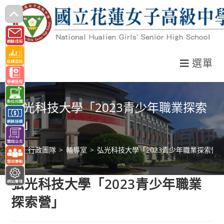
跳
轉
至
主
選單
要
內
容
弘光科技大學「2023青少年職業探索
營」
>
行政團隊
>
輔導室
>
弘光科技大學「2023青少年職業探索營
弘光科技大學「2023青少年職業
探索營」