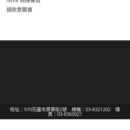
iWIN 粉絲專頁
捐款意願書
校址：970花蓮市菁華街2號 總機：03-8321202 傳
真：03-8360021