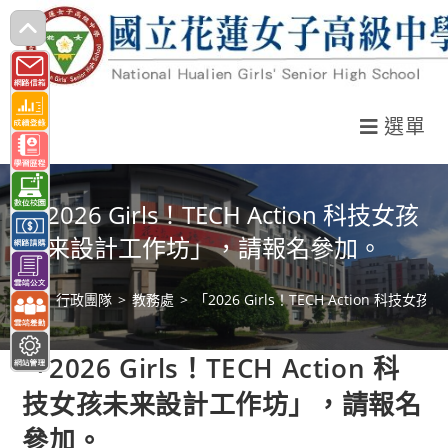
跳
轉
至
主
選單
要
內
容
「2026 Girls！TECH Action 科技女孩
未来設計工作坊」，請報名參加。
>
行政團隊
>
教務處
>
「2026 Girls！TECH Action 
「2026 Girls！TECH Action 科
技女孩未来設計工作坊」，請報名
參加。