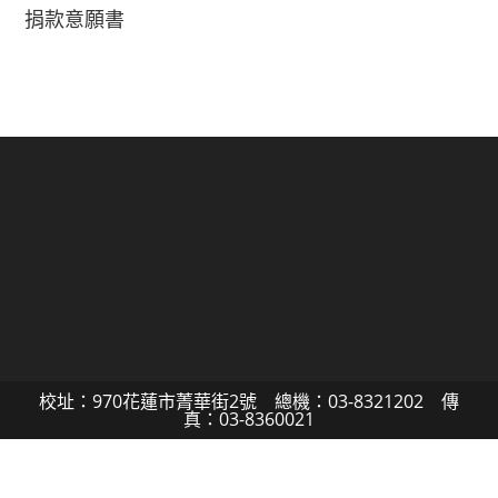
捐款意願書
校址：970花蓮市菁華街2號 總機：03-8321202 傳
真：03-8360021