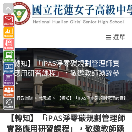
跳
轉
至
主
選單
要
內
容
【轉知】「iPAS淨零碳規劃管理師實
務應用研習課程」，敬邀教師踴躍參
與。
>
行政團隊
>
教務處
>
【轉知】「iPAS淨零碳規劃管理師實務
【轉知】「iPAS淨零碳規劃管理師
實務應用研習課程」，敬邀教師踴