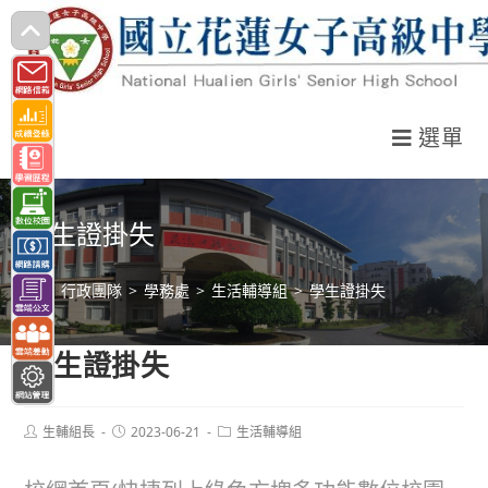
跳
轉
至
主
選單
要
內
容
學生證掛失
>
行政團隊
>
學務處
>
生活輔導組
>
學生證掛失
學生證掛失
Post
Post
Post
生輔組長
2023-06-21
生活輔導組
author:
published:
category: