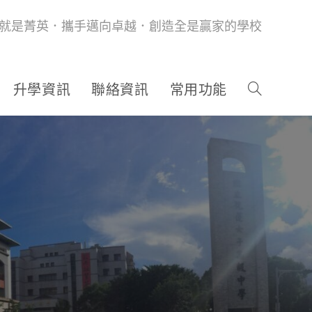
就是菁英．攜手邁向卓越．創造全是贏家的學校
升學資訊
聯絡資訊
常用功能