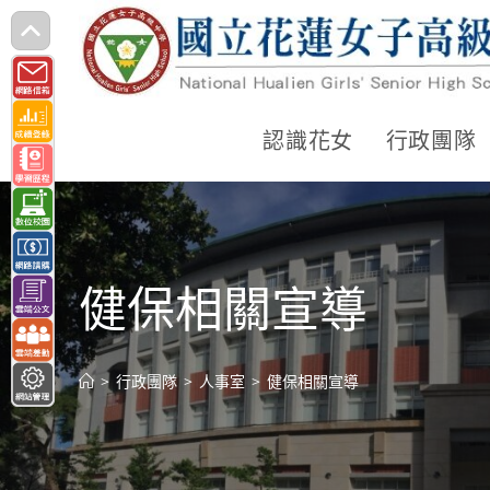
跳
轉
至
主
認識花女
行政團隊
要
內
容
健保相關宣導
>
行政團隊
>
人事室
>
健保相關宣導