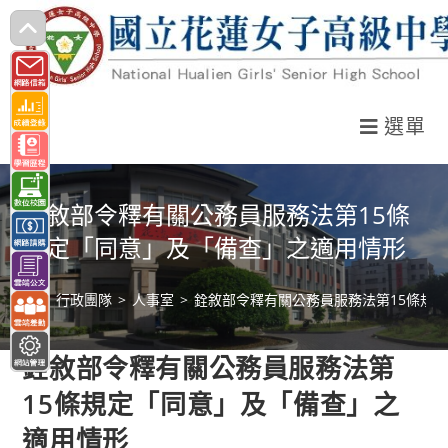
跳
轉
至
主
選單
要
內
容
銓敘部令釋有關公務員服務法第15條
規定「同意」及「備查」之適用情形
>
行政團隊
>
人事室
>
銓敘部令釋有關公務員服務法第15條規
銓敘部令釋有關公務員服務法第
15條規定「同意」及「備查」之
適用情形