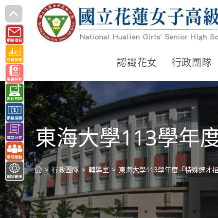
跳
轉
至
主
認識花女
行政團隊
要
內
容
東海大學113學年
>
行政團隊
>
輔導室
>
東海大學113學年度「特殊選才