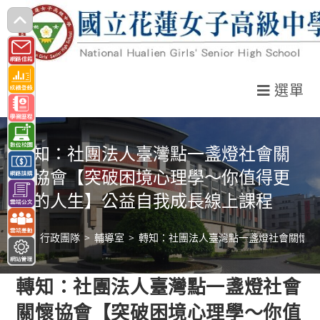
跳
轉
至
主
選單
要
內
容
轉知：社團法人臺灣點一盞燈社會關
懷協會【突破困境心理學〜你值得更
好的人生】公益自我成長線上課程
>
行政團隊
>
輔導室
>
轉知：社團法人臺灣點一盞燈社會關懷協
轉知：社團法人臺灣點一盞燈社會
關懷協會【突破困境心理學〜你值