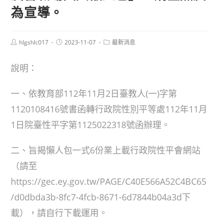
為宣導。
Post
Post
Post
hlgshlc017
2023-11-07
最新消息
author:
published:
category:
說明：
一、依教育部112年11月2日臺教人(一)字第
1120108416號書函轉行政院性別平等處112年11月
1日院臺性平字第1125022318號函辦理。
二、旨揭懶人包一式6份業上載行政院性平會網站
（請至
https://gec.ey.gov.tw/PAGE/C40E566A52C4BC65
/d0dbda3b-8fc7-4fcb-8671-6d7844b04a3d下
載），請自行下載運用。