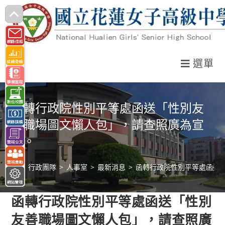
跳
轉
至
主
選單
要
內
容
函轉行政院性別平等處函送「性別友
善職場圖文懶人包」，請查照廣為宣
導。
>
行政團隊
>
人事室
>
最新消息
>
函轉行政院性別平等處函送
函轉行政院性別平等處函送「性別
友善職場圖文懶人包」，請查照廣