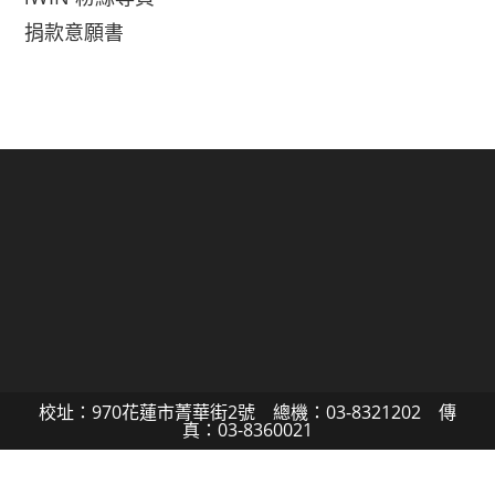
捐款意願書
校址：970花蓮市菁華街2號 總機：03-8321202 傳
真：03-8360021