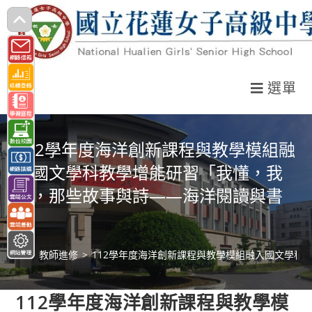
跳
轉
至
主
選單
要
內
容
112學年度海洋創新課程與教學模組融
入國文學科教學增能研習「我懂，我
寫，那些故事與詩——海洋閱讀與書
寫
>
教師進修
>
112學年度海洋創新課程與教學模組融入國文學科
112學年度海洋創新課程與教學模