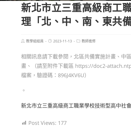
新北市立三重高級商工
理「北、中、南、東共
Post
Post
Post
教學組組員
2023-11-13
教師進修
author:
published:
category:
相關訊息請下載參閱，北區共備實施計畫、中
畫、（請至附件下載區 https://doc2-attach.ntpc.
檔案，驗證碼：896J4KV6U）
。
新北市立三重高級商工職業學校技術型高中社會
Post Views:
177