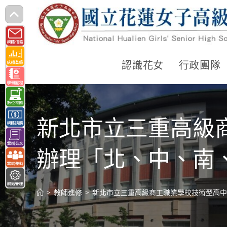
跳
轉
至
主
認識花女
行政團隊
要
內
容
新北市立三重高級
辦理「北、中、南
>
教師進修
>
新北市立三重高級商工職業學校技術型高中