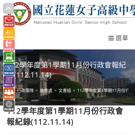
跳
轉
至
主
選單
要
內
容
112學年度第1學期11月份行政會報紀
錄(112.11.14)
>
行政團隊
>
總務處
>
文書組
>
112學年度第1學期11月份行政會報
112學年度第1學期11月份行政會
報紀錄(112.11.14)