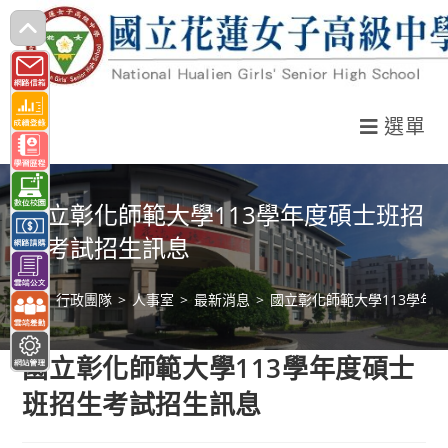
跳
轉
至
主
選單
要
內
容
國立彰化師範大學113學年度碩士班招
生考試招生訊息
>
行政團隊
>
人事室
>
最新消息
>
國立彰化師範大學113學年
國立彰化師範大學113學年度碩士
班招生考試招生訊息