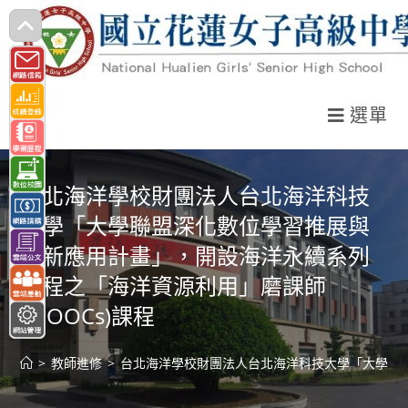
跳
轉
至
主
選單
要
內
容
台北海洋學校財團法人台北海洋科技
大學「大學聯盟深化數位學習推展與
創新應用計畫」，開設海洋永續系列
課程之「海洋資源利用」磨課師
(MOOCs)課程
>
教師進修
>
台北海洋學校財團法人台北海洋科技大學「大學聯盟